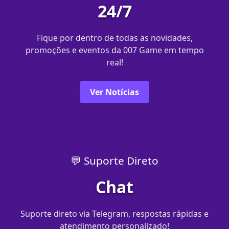
24/7
Fique por dentro de todas as novidades,
promoções e eventos da 007 Game em tempo
real!
Ver Notícias
💬 Suporte Direto
Chat
Suporte direto via Telegram, respostas rápidas e
atendimento personalizado!