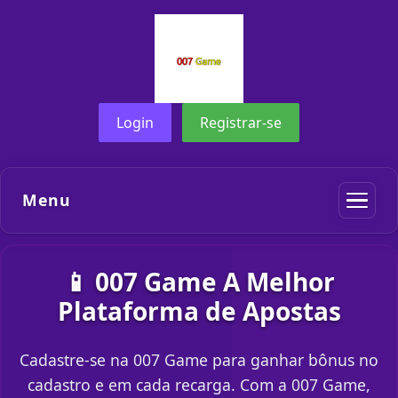
Login
Registrar-se
Menu
📱 007 Game A Melhor
Plataforma de Apostas
Cadastre-se na 007 Game para ganhar bônus no
cadastro e em cada recarga. Com a 007 Game,