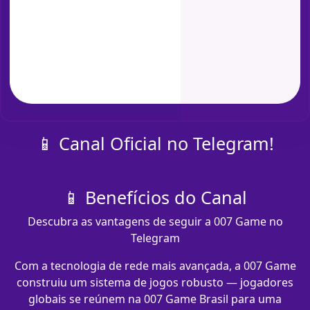
📱 Canal Oficial no Telegram!
📱 Benefícios do Canal
Descubra as vantagens de seguir a 007 Game no
Telegram
Com a tecnologia de rede mais avançada, a 007 Game
construiu um sistema de jogos robusto — jogadores
globais se reúnem na 007 Game Brasil para uma