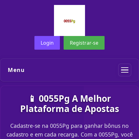
Login
Registrar-se
Menu
📱 0055Pg A Melhor
Plataforma de Apostas
Cadastre-se na 0055Pg para ganhar bônus no
cadastro e em cada recarga. Com a 0055Pg, você