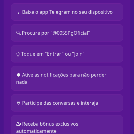
📱 Baixe o app Telegram no seu dispositivo
🔍 Procure por "@0055PgOficial"
👆 Toque em "Entrar" ou "Join"
🔔 Ative as notificações para não perder
nada
💬 Participe das conversas e interaja
🎁 Receba bônus exclusivos
automaticamente