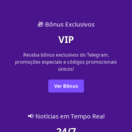
🎁 Bônus Exclusivos
VIP
Receba bônus exclusivos do Telegram,
promoções especiais e códigos promocionais
únicos!
Ver Bônus
📢 Notícias em Tempo Real
24/7