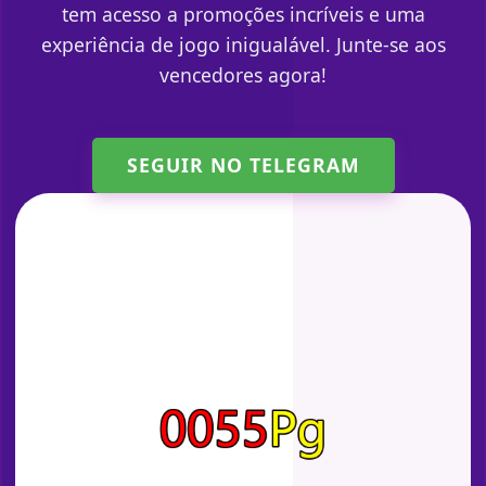
tem acesso a promoções incríveis e uma
experiência de jogo inigualável. Junte-se aos
vencedores agora!
SEGUIR NO TELEGRAM